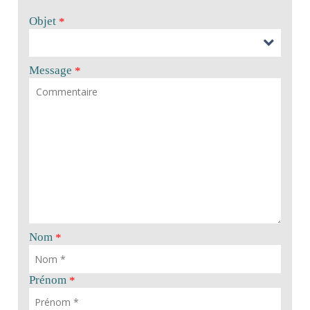
Objet
*
Message
*
Nom
*
Prénom
*