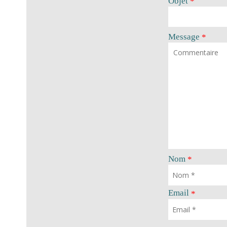
Objet
*
Message
*
Nom
*
Email
*