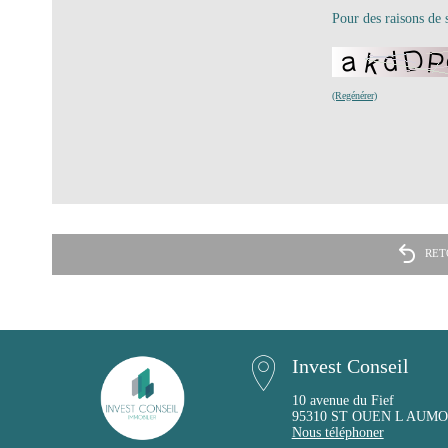
Pour des raisons de s
(Regénérer)
RET
Invest Conseil
10 avenue du Fief
95310 ST OUEN L AUM
Nous téléphoner