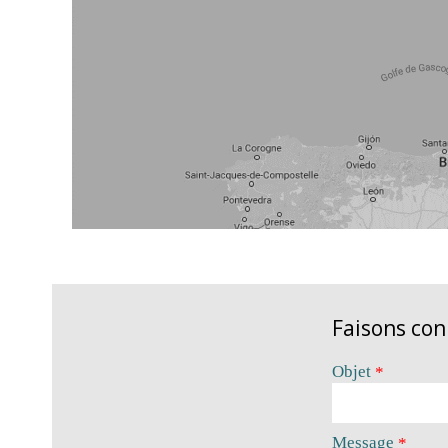
Faisons co
Objet
*
Message
*