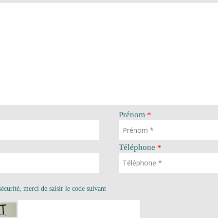
Prénom
*
Téléphone
*
écurité, merci de saisir le code suivant