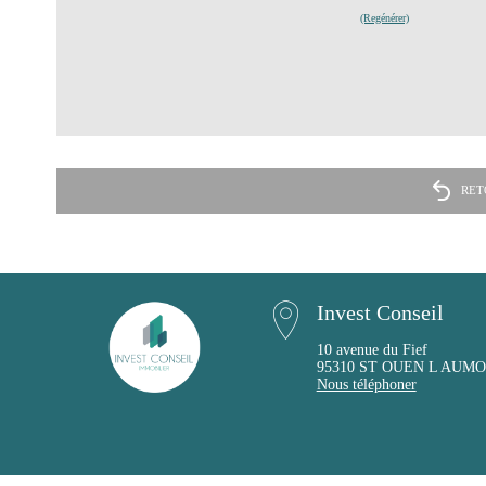
(Regénérer)
RET
Invest Conseil
10 avenue du Fief
95310 ST OUEN L AUM
Nous téléphoner